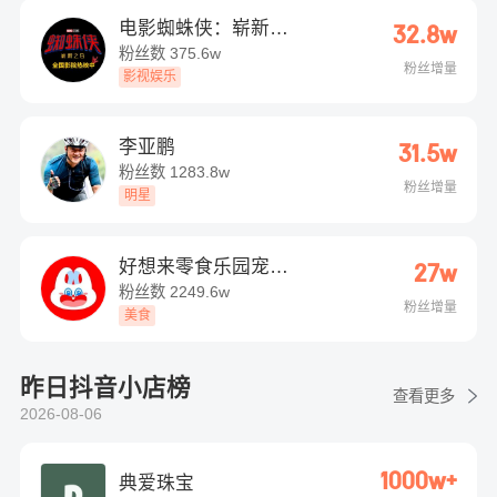
电影蜘蛛侠：崭新之
32.8w
日
粉丝数
375.6w
粉丝增量
影视娱乐
李亚鹏
31.5w
粉丝数
1283.8w
粉丝增量
明星
好想来零食乐园宠粉
27w
号
粉丝数
2249.6w
粉丝增量
美食
昨日抖音小店榜
查看更多
2026-08-06
1000w+
典爱珠宝