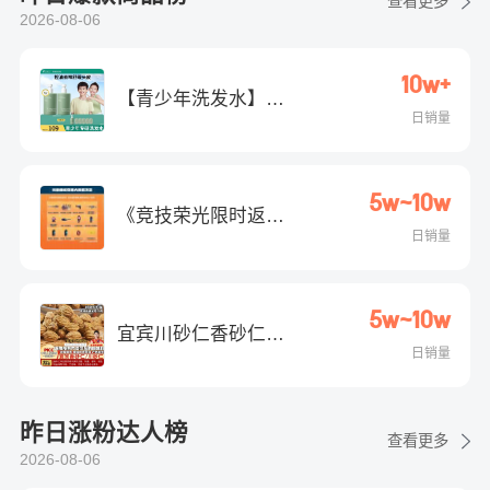
查看更多
2026-08-06
10w+
【青少年洗发水】袋
日销量
鼠妈妈夏季控油洗发
露柔顺去屑蓬松留香
男女生DB
5w~10w
《竞技荣光限时返
日销量
场》活动复活币礼包
5w~10w
宜宾川砂仁香砂仁香
日销量
料去腥解腻用于卤肉
炒菜煲汤火锅的厨房
调味料
昨日涨粉达人榜
查看更多
2026-08-06